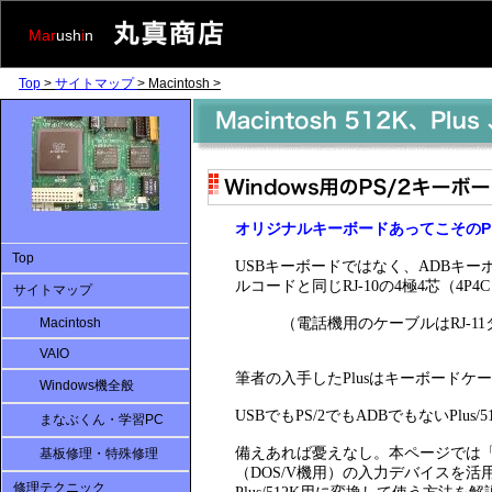
Mar
ush
i
n
Top
>
サイトマップ
> Macintosh >
オリジナルキーボードあってこそのPlus
Top
USBキーボードではなく、ADBキーボ
ルコードと同じRJ-10の4極4芯（4
サイトマップ
Macintosh
（電話機用のケーブルはRJ-11タイ
VAIO
筆者の入手したPlusはキーボード
Windows機全般
USBでもPS/2でもADBでもないP
まなぶくん・学習PC
備えあれば憂えなし。本ページでは
基板修理・特殊修理
（DOS/V機用）の入力デバイスを
修理テクニック