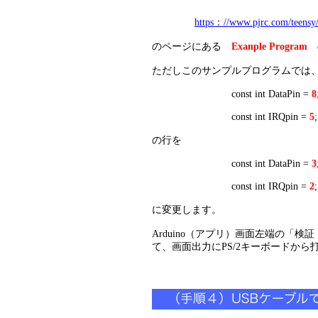
https：//www.pjrc.com/teensy
のページにある
Exanple Program
の
ただしこのサンプルプログラムでは、+D
const int DataPin =
8
const int IRQpin =
5
;
の行を
const int DataPin =
3
const int IRQpin =
2
;
に変更します。
Arduino（アプリ）画面左端の
て、画面出力にPS/2キーボードから