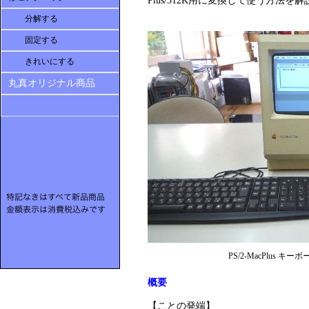
Plus/512K用に変換して使う方法を
分解する
固定する
きれいにする
丸真オリジナル商品
PS/2-MacPlus キー
概要
【
ことの発端
】