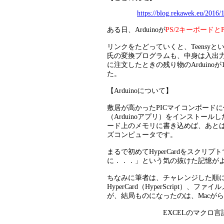
https://blog.rekawek.eu/2016/
ある日、
Arduinoが
PS/2キーボードと
リンクをたどっていくと、Teensyとい
氏の変換プログラムも、中身は入出
に注文したときの残り物のArduino
た。
【Arduinoについて】
敷居が高かったPICマイコンボードに
（Arduinoアプリ）をインストールし
ード上のメモリに書き込めば、あとは
ズコンピュータです。
まるで初めてHyperCardをスク
に．．．」という気の抜けた記憶が
ちなみに筆者は、チャレンジした順に、FO
HyperCard（HyperScript）、
が、結局ものになったのは、Mac
EXCELのマクロ言語（EX