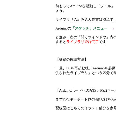
前もってArduinoを起動し「ツール
ょう。
ライブラリの組み込み作業は簡単で
Arduinoの
「スケッチ」メニュー
→
と進み、次の「開くウインドウ」内のPC
すると
ライブラリ登録完了
です。
【登録の確認方法】
一旦、PCを再起動後、Arduinoを
供されたライブラリ」という区分で見
【Arduinoボードへの配線とPS/2
まずPS/2キーボード側の4線だけをA
配線図はこちらのイラスト部分を参