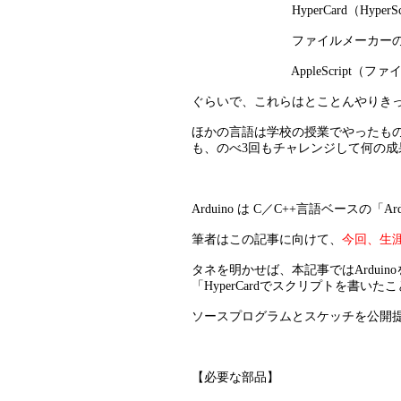
HyperCard（HyperScr
ファイルメーカーのス
AppleScript（ファイルメー
ぐらいで、これらはとことんやりき
ほかの言語は学校の授業でやったも
も、のべ3回もチャレンジして何の成
Arduino は C／C++言語ベース
筆者はこの記事に向けて、
今回、生涯
タネを明かせば、本記事ではArdui
「HyperCardでスクリプトを書
ソースプログラムとスケッチを公開提供し
【必要な部品】