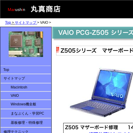
Mar
ush
i
n
Top
>
サイトマップ
> VAIO >
Top
サイトマップ
Macintosh
VAIO
Windows機全般
まなぶくん・学習PC
基板修理・特殊修理
修理テクニック