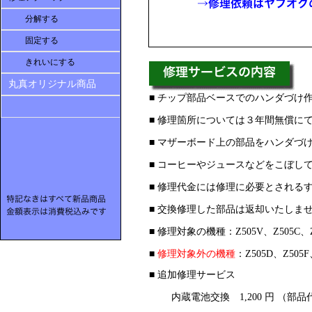
分解する
固定する
きれいにする
丸真オリジナル商品
■ チップ部品ベースでのハンダづけ
■ 修理箇所については３年間無償に
■ マザーボード上の部品をハンダづ
■ コーヒーやジュースなどをこぼし
■ 修理代金
に
は修理に必要とされる
■ 交換修理した部品は返却いたしま
■ 修理対象の機種：Z505V、Z505C、
■
修理対象外の機種
：Z505D、Z505
■
追加修理サービス
内蔵電池交換 1,200 円 （部品