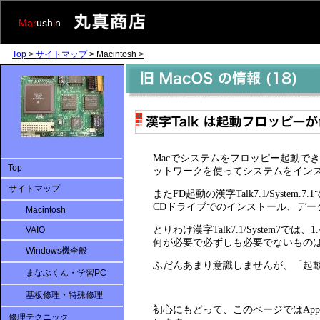
Mar
ush
i
n
Top
>
サイトマップ
> Macintosh >
Mac
でシステムをフロッピー起動でき
Top
ットワークを使ってシステムをインストー
サイトマップ
またFD起動の漢字Talk7.1/Sy
CDドライブでのインストール、デー
Macintosh
とりわけ
漢字Talk7.1/System7では、
1
VAIO
何が必要で必ずしも必要でないもの
Windows機全般
ふだんあまり意識しませんが、「起
まなぶくん・学習PC
基板修理・特殊修理
初心にもどって、
この
ページではAp
修理テクニック